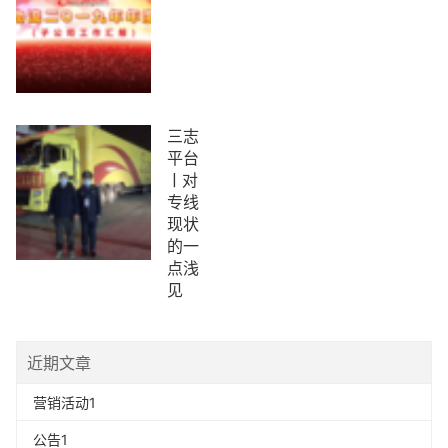
三志
平台
ㅣ对
专线
现状
的一
点浅
见
近期文章
营销活动1
公告1